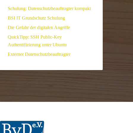
Schulung: Datenschutzbeauftragter kompakt
BSI IT Grundschutz Schulung
Die Gefahr der digitalen Angriffe
QuickTipp: SSH Public-Key
Authentifizierung unter Ubuntu
Externer Datenschutzbeauftragter